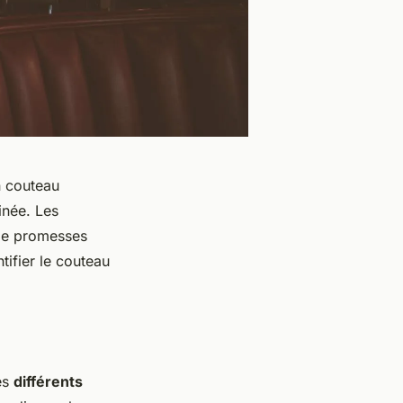
n couteau
inée. Les
t de promesses
tifier le couteau
es
différents