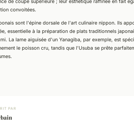
ce de coupe supérieure ; leur esthétique raffinée en fait é
tion convoitées.
onais sont l'épine dorsale de l'art culinaire nippon. Ils app
ée, essentielle à la préparation de plats traditionnels japon
himi. La lame aiguisée d'un Yanagiba, par exemple, est spé
nement le poisson cru, tandis que l'Usuba se prête parfaiteme
gumes.
RIT PAR
rbain