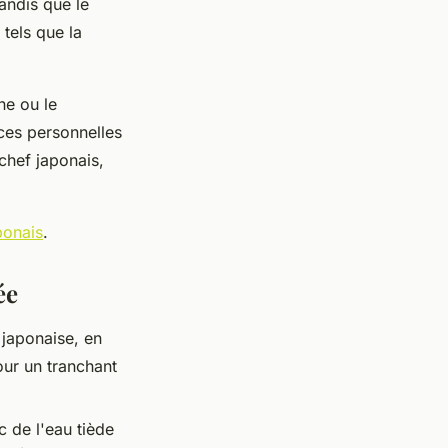
andis que le
tels que la
ne ou le
ces personnelles
chef japonais,
ponais
.
ée
r japonaise, en
our un tranchant
c de l'eau tiède