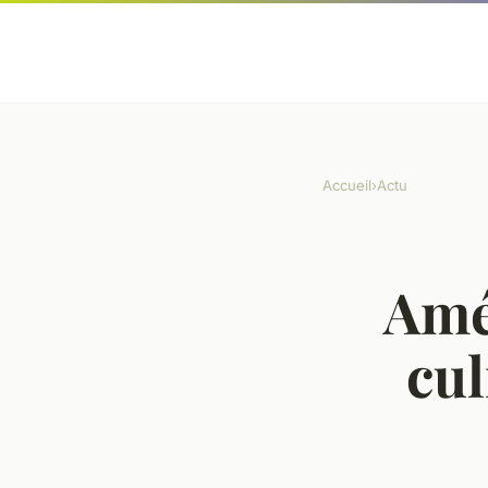
Accueil
›
Actu
Amé
cul