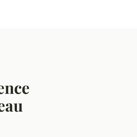
ence
teau