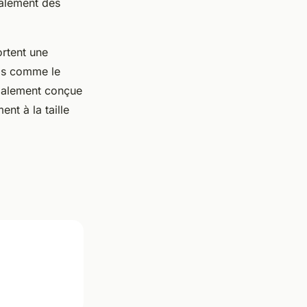
galement des
ortent une
ais comme le
cialement conçue
nt à la taille