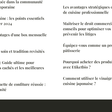
quée dans la communauté
mporaine
Les avantages stratégiques d
de cuisine professionnelle
ine : les points essentiels
er 2024
Maîtriser le droit commercia
conseils pour optimiser vos 
prévenir les litiges
ntages d'une box mensuelle
Équipez-vous comme un pro
pâtisserie
oin et tradition revisités
Pourquoi acheter des produi
: Guide ultime pour
avec Etiketbio ?
s cachés et les meilleures
Comment utiliser le vinaigre
cuisine japonaise ?
uette de confiture réussie :
mité