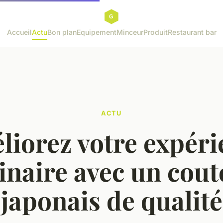
Accueil
Actu
Bon plan
Equipement
Minceur
Produit
Restaurant bar
ACTU
liorez votre expéri
inaire avec un cou
japonais de qualité