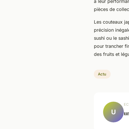
à leur performan
pièces de collec
Les couteaux jap
précision inégal
sushi ou le sas
pour trancher fi
des fruits et lé
Actu
EC
U
u