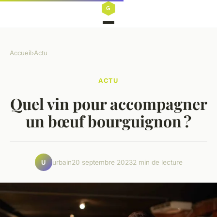
Accueil
›
Actu
ACTU
Quel vin pour accompagner
un bœuf bourguignon ?
urbain
20 septembre 2023
2 min de lecture
U