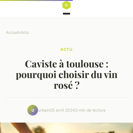
Accueil
›
Actu
ACTU
Caviste à toulouse :
pourquoi choisir du vin
rosé ?
urbain
25 avril 2024
3 min de lecture
U